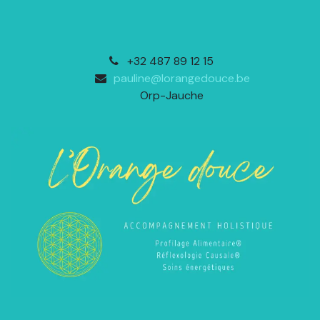
+32 487 89 12 15
pauline@lorangedouce.be
Orp-Jauche